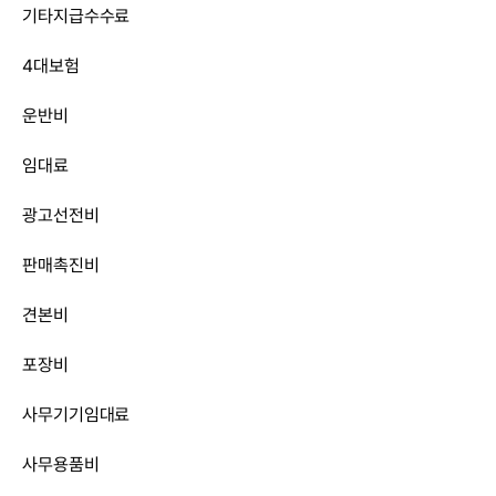
기타지급수수료
4대보험
운반비
임대료
광고선전비
판매촉진비
견본비
포장비
사무기기임대료
사무용품비