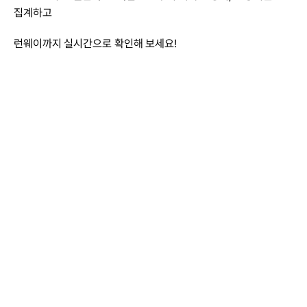
집계하고
런웨이까지 실시간으로 확인해 보세요!
더 궁금한 점이
있나요?
이용 가이드 혹은 직접 상담을 통해 
그랜터를 더 자세히 알아볼 수 있어요.
0507-1371-9153
상담하기