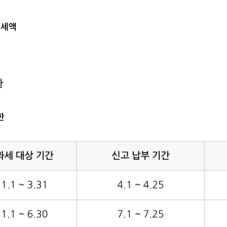
입세액
한
한